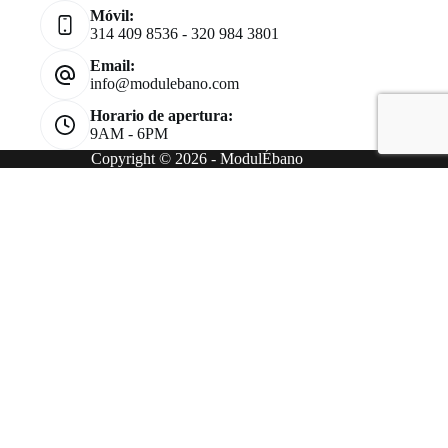
Móvil:
314 409 8536 - 320 984 3801
Email:
info@modulebano.com
Horario de apertura:
9AM - 6PM
Copyright © 2026 - ModulÉbano
Customize
Reject All
Accept All
Desarrollado por
✖
►
Cookies Necesarias
Siempre Activo
Las cookies necesarias habilitan funciones esenciales del sitio como
inicios de sesión seguros y ajustes de preferencias de consentimiento.
No almacenan datos personales.
Ninguno
►
Cookies Funcionales
Observación
Las cookies funcionales soportan funciones como compartir contenido
en redes sociales, recopilar comentarios y habilitar herramientas de
terceros.
Ninguno
►
Cookies Analíticas
Observación